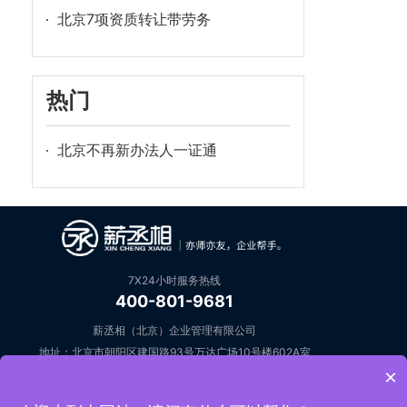
北京7项资质转让带劳务
热门
北京不再新办法人一证通
7X24小时服务热线
400-801-9681
薪丞相（北京）企业管理有限公司
地址：北京市朝阳区建国路93号万达广场10号楼602A室
×
邮箱：open@keziyuan.com
在线咨询