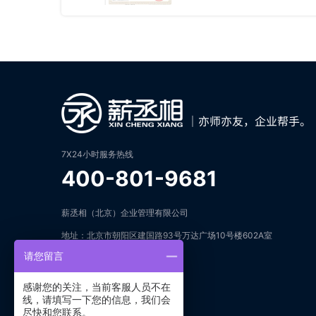
7X24小时服务热线
400-801-9681
薪丞相（北京）企业管理有限公司
地址：北京市朝阳区建国路93号万达广场10号楼602A室
请您留言
邮箱：open@keziyuan.com
感谢您的关注，当前客服人员不在
在线咨询
线，请填写一下您的信息，我们会
尽快和您联系。