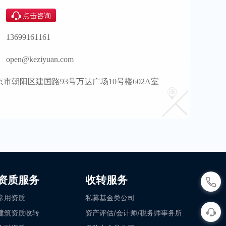
：
点击咨询
：
13699161161
：
open@keziyuan.com
京市朝阳区建国路93号万达广场10号楼602A室
资质服务
收转服务
常用资质
私募基金类公司
建筑资质收转
资产评估/会计师/税务师事务所